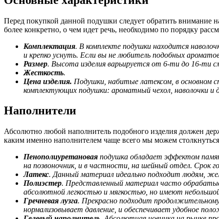
Перед покупкой данной подушки следует обратить внимание на
более конкретно, о чем идет речь, необходимо по порядку расс
Комплектация
. В комплекте подушки находится наволо
и крепко уснуть. Если вы не любитель подобных аромато
Размер
. Высота изделия варьируется от 6-ти до 16-ти с
Жесткость
.
Цена изделия.
Подушки, набитые латексом, в основном ст
комплектующих подушки: ароматный чехол, наволочки и д
Наполнители
Абсолютно любой наполнитель подобного изделия должен держа
каким именно наполнителем чаще всего мы можем столкнуться
Пенополиуретановая
подушка обладает эффектом памят
на позвоночник, и в частности, на шейный отдел. Срок г
Латекс
. Данный материал идеально подходит людям, жел
Полиэстер
. Представленный материал часто обрабатыв
абсолютной легкостью и мягкостью, но имеют небольшой 
Гречневая лузга
. Прекрасно подходит продолжительному 
нормализовывает давление, и обеспечивает удобное поло
Гелевый наполнитель.
Абсолютная новинка на рынке про