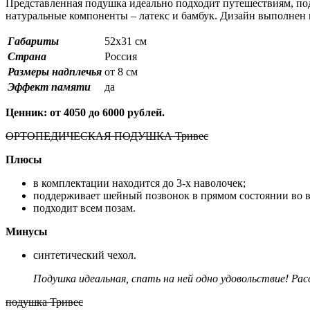
Представленная подушка идеально подходит путешествиям, под
натуральные компоненты – латекс и бамбук. Дизайн выполнен в
Габариты
52х31 см
Страна
Россия
Размеры надплечья
от 8 см
Эффект памяти
да
Ценник: от 4050 до 6000 рублей.
ОРТОПЕДИЧЕСКАЯ ПОДУШКА Тривес
Плюсы
в комплектации находится до 3-х наволочек;
поддерживает шейный позвонок в прямом состоянии во в
подходит всем позам.
Минусы
синтетический чехол.
Подушка идеальная, спать на ней одно удовольствие! Р
подушка Тривес