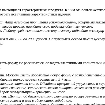
 имеющиеся характеристики продукта. К ним относятся жесткость
мотреть все главные характеристики изделия.
чка. Чаще всего она пропитана успокаивающими, эфирными масл
в, тогда просто нарядите свою подушку обычным чехлом.
м. Любому среднестатистическому человеку подходит аксессуар в
оят от 1500 до 2000 рублей. Натуральная основа имеет ценову
р.
ть форму, не рассыпаться, обладать эластичными свойствами и 
.
и. Может иметь абсолютно любую форму с разной степенью же
одности такого изделия составляет 5-7 лет.
ающим спать на спине. Обладает прекрасной упругостью и служ
ают силиконом, затем скатывают в шарики маленького размера
срок эксплуатации – примерно, 2-3 года.
сну. Шелуха под давлением тела равномерно распределяется и 
жение головы и шеи в абсолютно любой позе.
даж ортопедических подушек. Оснащен охлаждающим эффектом. 