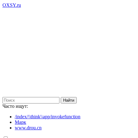
OXSY.ru
Часто ищут:
/index/\\think\\app/invokefunction
Марк
www.drou.cn